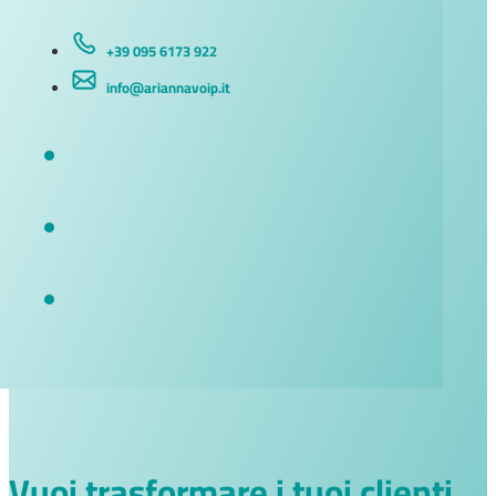
+39 095 6173 922
info@ariannavoip.it
Vuoi trasformare i tuoi clienti