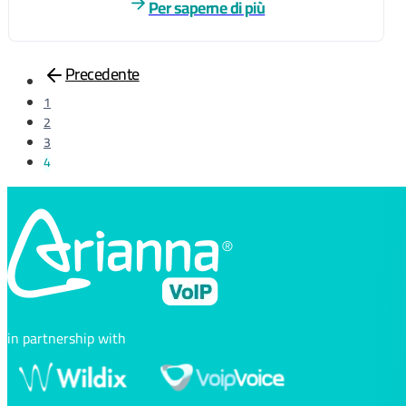
Per saperne di più
1
2
3
4
in partnership with