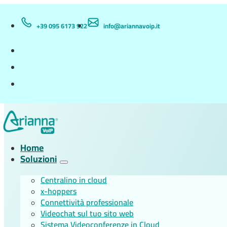
+39 095 6173 922
info@ariannavoip.it
Home
Soluzioni
Centralino in cloud
x-hoppers
Connettività professionale
Videochat sul tuo sito web
Sistema Videoconferenze in Cloud