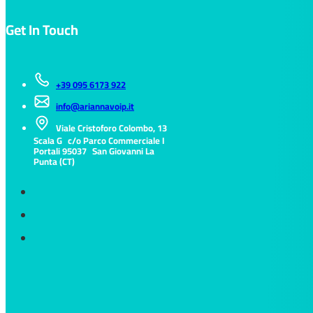
Get In Touch
+39 095 6173 922
info@ariannavoip.it
Viale Cristoforo Colombo, 13
Scala G c/o Parco Commerciale I
Portali 95037 San Giovanni La
Punta (CT)